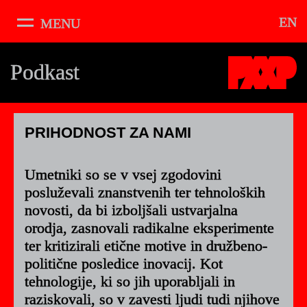
EN
MENU
O festivalu
Pixxelpoint
Podkast
Urnik
Razstava
The Void
PRIHODNOST ZA NAMI
Delavnice
Umetniki so se v vsej zgodovini
Podkast
posluževali znanstvenih ter tehnoloških
Glasba
novosti, da bi izboljšali ustvarjalna
Umetniki
orodja, zasnovali radikalne eksperimente
Kuratorji
ter kritizirali etične motive in družbeno-
politične posledice inovacij. Kot
Vajbi
tehnologije, ki so jih uporabljali in
Kolofon
raziskovali, so v zavesti ljudi tudi njihove