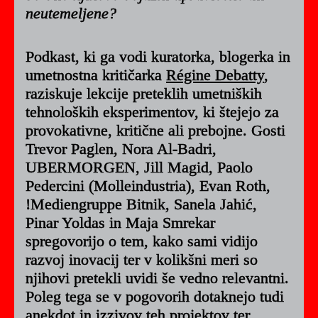
neutemeljene?
Podkast, ki ga vodi kuratorka, blogerka in
umetnostna kritičarka
Régine Debatty
,
raziskuje lekcije preteklih umetniških
tehnoloških eksperimentov, ki štejejo za
provokativne, kritične ali prebojne. Gosti
Trevor Paglen, Nora Al-Badri,
UBERMORGEN, Jill Magid, Paolo
Pedercini (Molleindustria), Evan Roth,
!Mediengruppe Bitnik, Sanela Jahić,
Pinar Yoldas in Maja Smrekar
spregovorijo o tem, kako sami vidijo
razvoj inovacij ter v kolikšni meri so
njihovi pretekli uvidi še vedno relevantni.
Poleg tega se v pogovorih dotaknejo tudi
anekdot in izzivov teh projektov ter