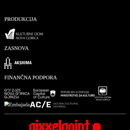
PRODUKCIJA
ZASNOVA
Aksioma
FINANČNA PODPORA
Mestna Občina 
GO!2025 Nova Gorica Evropska prestolnica kulture
Ministrstvo za kulturo RS
AC/E Acción Cultural Española